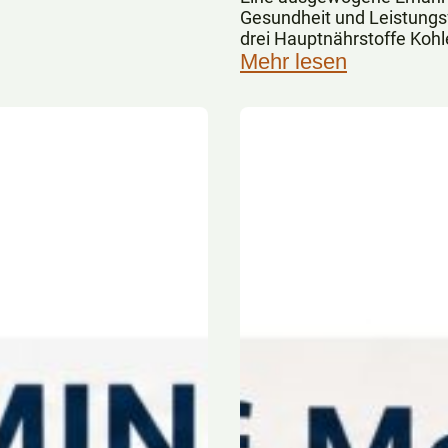
Gesundheit und Leistungsf
drei Hauptnährstoffe Kohl
Eiweiße spielen dabei eine
Mehr lesen