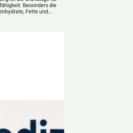
ähigkeit. Besonders die
enhydrate, Fette und
 zentrale Rolle.