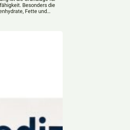
ähigkeit. Besonders die
enhydrate, Fette und
 zentrale Rolle.