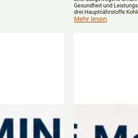
Gesundheit und Leistungsf
drei Hauptnährstoffe Kohl
Eiweiße spielen dabei eine
Mehr lesen