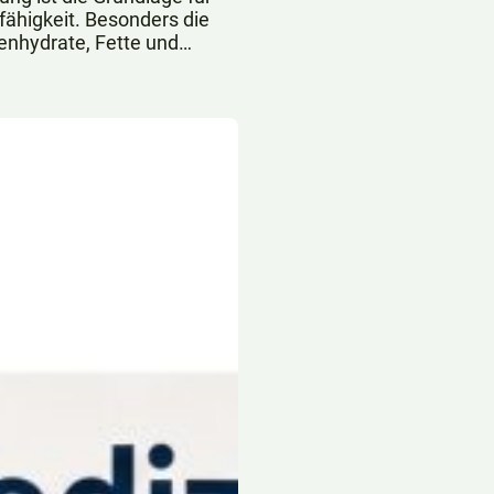
ähigkeit. Besonders die
enhydrate, Fette und
 zentrale Rolle.