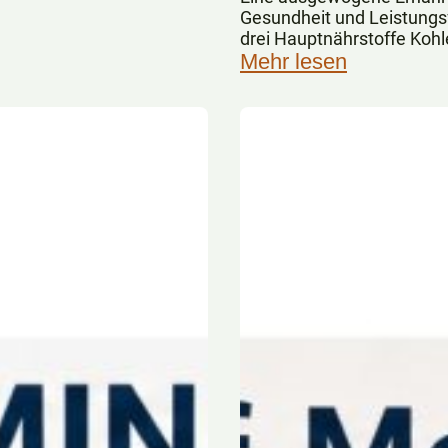
Gesundheit und Leistungsf
drei Hauptnährstoffe Kohl
Eiweiße spielen dabei eine
Mehr lesen