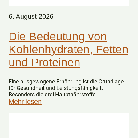
6. August 2026
Die Bedeutung von
Kohlenhydraten, Fetten
und Proteinen
Eine ausgewogene Ernährung ist die Grundlage
für Gesundheit und Leistungsfähigkeit.
Besonders die drei Hauptnährstoffe
Kohlenhydrate, Fette und Eiweiße spielen dabei
Mehr lesen
eine zentrale Rolle.