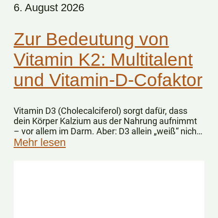
6. August 2026
Zur Bedeutung von
Vitamin K2: Multitalent
und Vitamin-D-Cofaktor
Vitamin D3 (Cholecalciferol) sorgt dafür, dass
dein Körper Kalzium aus der Nahrung aufnimmt
– vor allem im Darm. Aber: D3 allein „weiß“ nicht,
wohin das Kalzium im Körper gelangen soll.
Mehr lesen