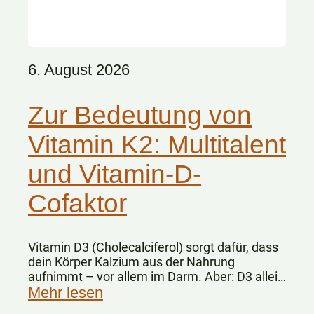
6. August 2026
Zur Bedeutung von
Vitamin K2: Multitalent
und Vitamin-D-
Cofaktor
Vitamin D3 (Cholecalciferol) sorgt dafür, dass
dein Körper Kalzium aus der Nahrung
aufnimmt – vor allem im Darm. Aber: D3 allein
„weiß“ nicht, wohin das Kalzium im Körper
Mehr lesen
gelangen soll.