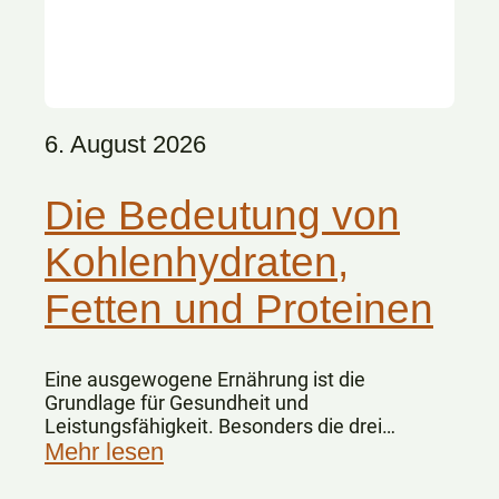
6. August 2026
Die Bedeutung von
Kohlenhydraten,
Fetten und Proteinen
Eine ausgewogene Ernährung ist die
Grundlage für Gesundheit und
Leistungsfähigkeit. Besonders die drei
Hauptnährstoffe Kohlenhydrate, Fette und
Mehr lesen
Eiweiße spielen dabei eine zentrale Rolle.