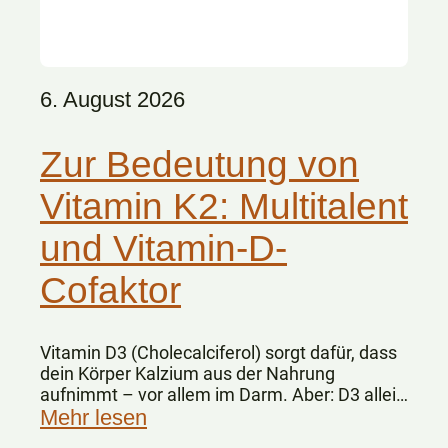
6. August 2026
Zur Bedeutung von
Vitamin K2: Multitalent
und Vitamin-D-
Cofaktor
Vitamin D3 (Cholecalciferol) sorgt dafür, dass
dein Körper Kalzium aus der Nahrung
aufnimmt – vor allem im Darm. Aber: D3 allein
„weiß“ nicht, wohin das Kalzium im Körper
Mehr lesen
gelangen soll.