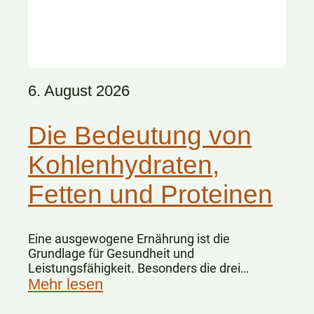
6. August 2026
Die Bedeutung von
Kohlenhydraten,
Fetten und Proteinen
Eine ausgewogene Ernährung ist die
Grundlage für Gesundheit und
Leistungsfähigkeit. Besonders die drei
Hauptnährstoffe Kohlenhydrate, Fette und
Mehr lesen
Eiweiße spielen dabei eine zentrale Rolle.