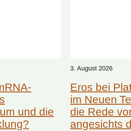
3. August 2026
 mRNA-
Eros bei Pla
as
im Neuen Te
um und die
die Rede vo
klung?
angesichts 