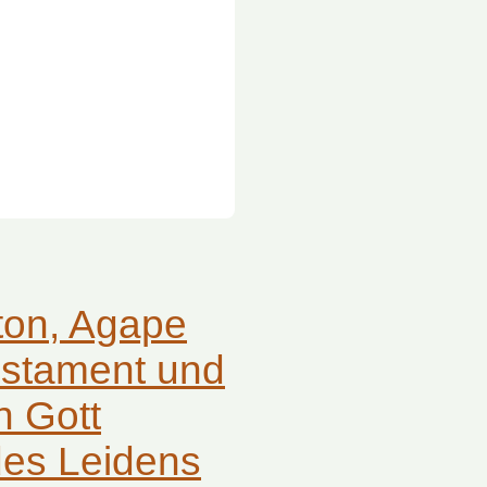
ton, Agape
stament und
n Gott
des Leidens