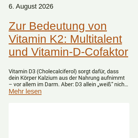
6. August 2026
Zur Bedeutung von
Vitamin K2: Multitalent
und Vitamin-D-Cofaktor
Vitamin D3 (Cholecalciferol) sorgt dafür, dass
dein Körper Kalzium aus der Nahrung aufnimmt
– vor allem im Darm. Aber: D3 allein „weiß“ nicht,
wohin das Kalzium im Körper gelangen soll.
Mehr lesen