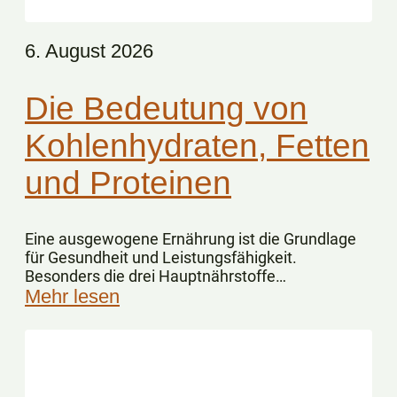
6. August 2026
Die Bedeutung von
Kohlenhydraten, Fetten
und Proteinen
Eine ausgewogene Ernährung ist die Grundlage
für Gesundheit und Leistungsfähigkeit.
Besonders die drei Hauptnährstoffe
Kohlenhydrate, Fette und Eiweiße spielen dabei
Mehr lesen
eine zentrale Rolle.