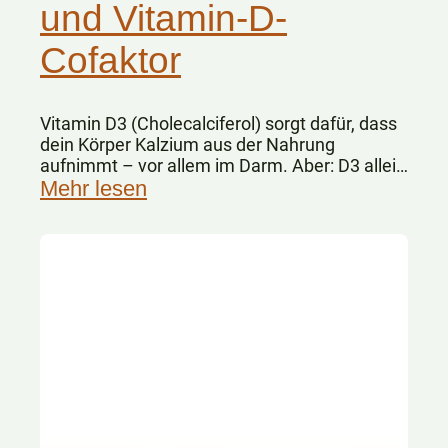
und Vitamin-D-
Cofaktor
Vitamin D3 (Cholecalciferol) sorgt dafür, dass
dein Körper Kalzium aus der Nahrung
aufnimmt – vor allem im Darm. Aber: D3 allein
„weiß“ nicht, wohin das Kalzium im Körper
Mehr lesen
gelangen soll.