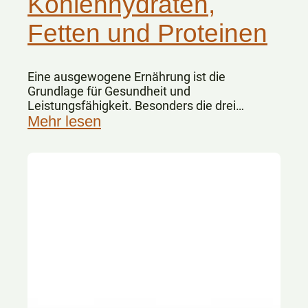
Kohlenhydraten,
Fetten und Proteinen
Eine ausgewogene Ernährung ist die
Grundlage für Gesundheit und
Leistungsfähigkeit. Besonders die drei
Hauptnährstoffe Kohlenhydrate, Fette und
Mehr lesen
Eiweiße spielen dabei eine zentrale Rolle.