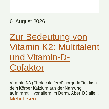
6. August 2026
Zur Bedeutung von
Vitamin K2: Multitalent
und Vitamin-D-
Cofaktor
Vitamin D3 (Cholecalciferol) sorgt dafür, dass
dein Körper Kalzium aus der Nahrung
aufnimmt – vor allem im Darm. Aber: D3 allein
„weiß“ nicht, wohin das Kalzium im Körper
Mehr lesen
gelangen soll.