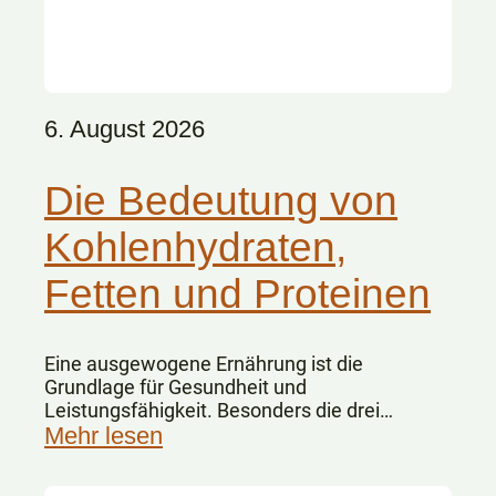
6. August 2026
Die Bedeutung von
Kohlenhydraten,
Fetten und Proteinen
Eine ausgewogene Ernährung ist die
Grundlage für Gesundheit und
Leistungsfähigkeit. Besonders die drei
Hauptnährstoffe Kohlenhydrate, Fette und
Mehr lesen
Eiweiße spielen dabei eine zentrale Rolle.