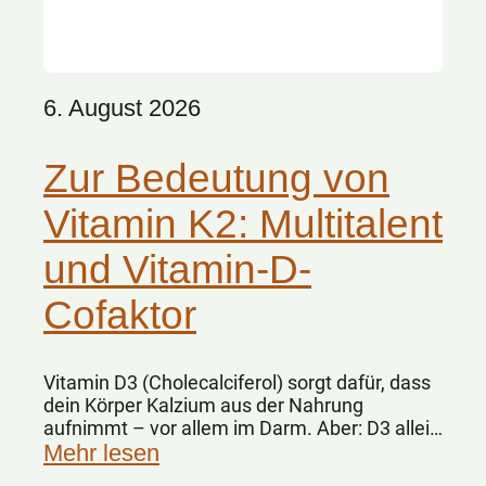
6. August 2026
Zur Bedeutung von
Vitamin K2: Multitalent
und Vitamin-D-
Cofaktor
Vitamin D3 (Cholecalciferol) sorgt dafür, dass
dein Körper Kalzium aus der Nahrung
aufnimmt – vor allem im Darm. Aber: D3 allein
„weiß“ nicht, wohin das Kalzium im Körper
Mehr lesen
gelangen soll.