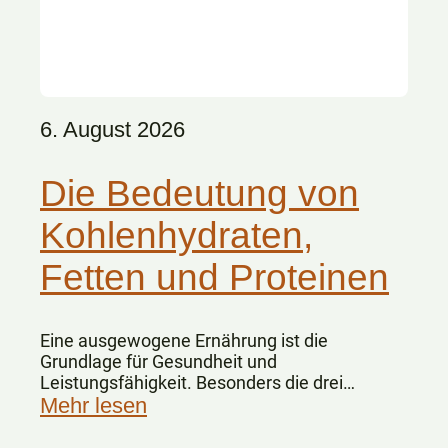
6. August 2026
Die Bedeutung von
Kohlenhydraten,
Fetten und Proteinen
Eine ausgewogene Ernährung ist die
Grundlage für Gesundheit und
Leistungsfähigkeit. Besonders die drei
Hauptnährstoffe Kohlenhydrate, Fette und
Mehr lesen
Eiweiße spielen dabei eine zentrale Rolle.