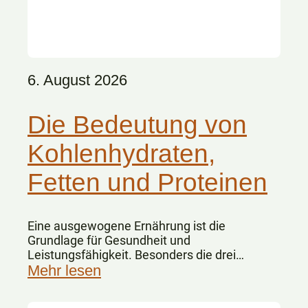
6. August 2026
Die Bedeutung von
Kohlenhydraten,
Fetten und Proteinen
Eine ausgewogene Ernährung ist die
Grundlage für Gesundheit und
Leistungsfähigkeit. Besonders die drei
Hauptnährstoffe Kohlenhydrate, Fette und
Mehr lesen
Eiweiße spielen dabei eine zentrale Rolle.