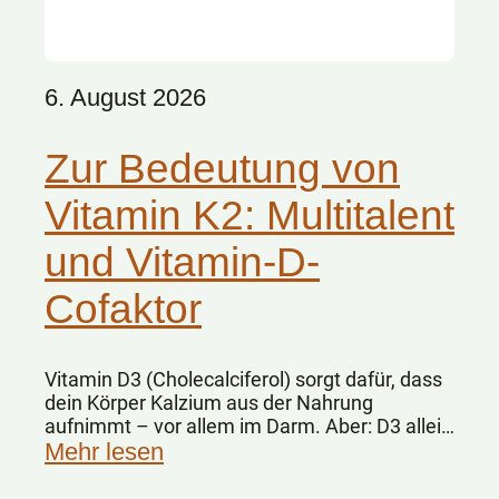
6. August 2026
Zur Bedeutung von
Vitamin K2: Multitalent
und Vitamin-D-
Cofaktor
Vitamin D3 (Cholecalciferol) sorgt dafür, dass
dein Körper Kalzium aus der Nahrung
aufnimmt – vor allem im Darm. Aber: D3 allein
„weiß“ nicht, wohin das Kalzium im Körper
Mehr lesen
gelangen soll.